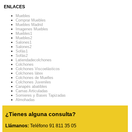
ENLACES
Muebles
Comprar Muebles
Muebles Madrid
Imagenes Muebles
Muebles1
Muebles2
Salones1
Salones2
Sofás1
Sofás2
Latiendadecolchones
Colchones
Colchones Viscoelásticos
Colchones látex
Colchones de Muelles
Colchones Juveniles
Canapés abatibles
Camas Articuladas
Somieres y Bases Tapizadas
Almohadas
¿Tienes alguna consulta?
Llámanos:
Teléfono 91 811 35 05