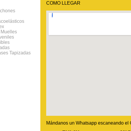
COMO LLEGAR
lchones
coelásticos
ex
 Muelles
veniles
ibles
ladas
ases Tapizadas
Mándanos un Whatsapp escaneando el