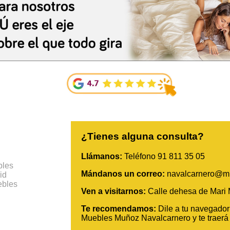
¿Tienes alguna consulta?
Llámanos:
Teléfono 91 811 35 05
bles
Mándanos un correo:
navalcarnero@m
id
ebles
Ven a visitarnos:
Calle dehesa de Mari M
Te recomendamos:
Dile a tu navegado
Muebles Muñoz Navalcarnero y te traerá 