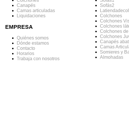
Colchones
Sofás1
Canapés
Sofás2
Camas articuladas
Latiendadeco
Liquidaciones
Colchones
Colchones Vis
Colchones lát
EMPRESA
Colchones de
Colchones Ju
Quiénes somos
Canapés abat
Dónde estamos
Camas Articu
Contacto
Somieres y B
Horarios
Almohadas
Trabaja con nosotros