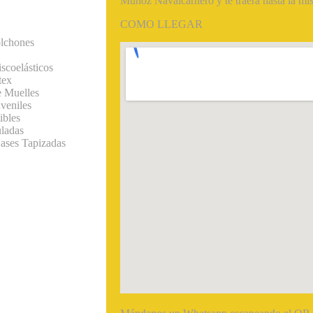
Muñoz Navalcarnero y te traerá hasta la mi
COMO LLEGAR
lchones
scoelásticos
tex
 Muelles
veniles
ibles
ladas
ases Tapizadas