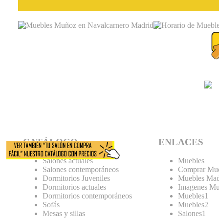
CATÁLOGO
ENLACES
Salones actuales
Muebles
Salones contemporáneos
Comprar Mue
Dormitorios Juveniles
Muebles Mad
Dormitorios actuales
Imagenes Mu
Dormitorios contemporáneos
Muebles1
Sofás
Muebles2
Mesas y sillas
Salones1