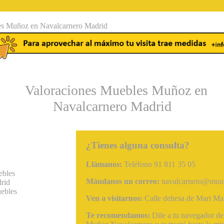
¿Tienes alguna consulta?
Llámanos:
Teléfono 91 811 35 05
bles
Mándanos un correo:
navalcarnero@muno
rid
ebles
Ven a visitarnos:
Calle dehesa de Mari Mar
Te recomendamos:
Dile a tu navegador d