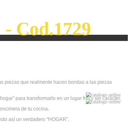
) - Cod.1729
as piezas que realmente hacen bonitas a las piezas
ar” para transformarlo en un lugar frío y sin carácter.
encimera de tu cocina.
eando así un verdadero “HOGAR”.