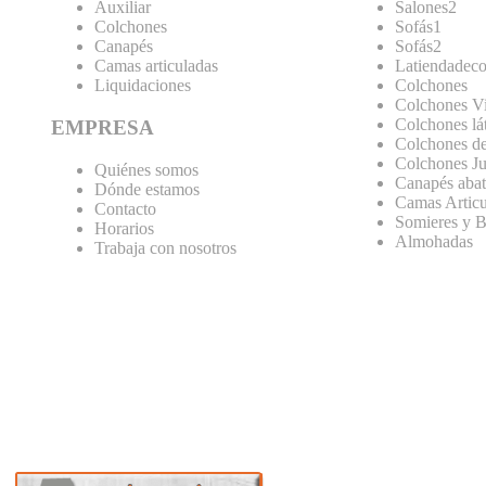
Auxiliar
Salones2
Colchones
Sofás1
Canapés
Sofás2
Camas articuladas
Latiendadeco
Liquidaciones
Colchones
Colchones Vi
Colchones lá
EMPRESA
Colchones de
Colchones Ju
Quiénes somos
Canapés abat
Dónde estamos
Camas Articu
Contacto
Somieres y B
Horarios
Almohadas
Trabaja con nosotros