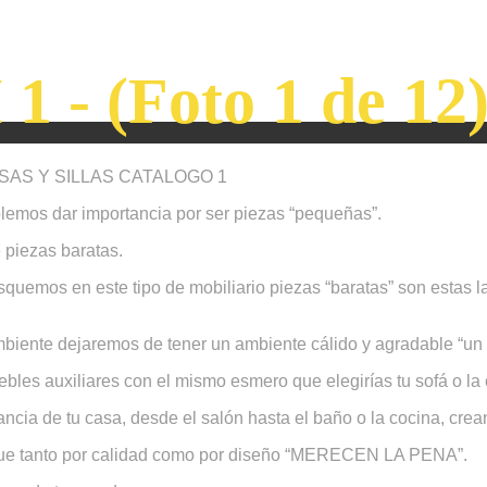
 1 - (Foto 1 de 12
AS Y SILLAS CATALOGO 1
olemos dar importancia por ser piezas “pequeñas”.
piezas baratas.
quemos en este tipo de mobiliario piezas “baratas” son estas l
iente dejaremos de tener un ambiente cálido y agradable “un hog
les auxiliares con el mismo esmero que elegirías tu sofá o la 
ancia de tu casa, desde el salón hasta el baño o la cocina, cr
 que tanto por calidad como por diseño “MERECEN LA PENA”.