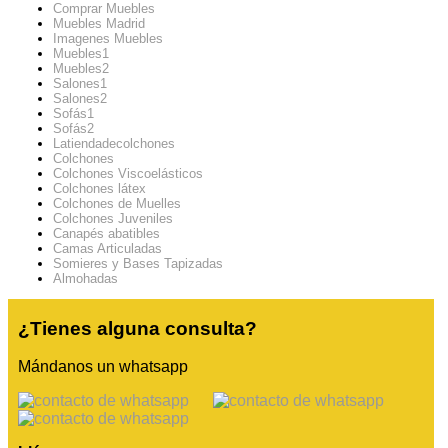
Comprar Muebles
Muebles Madrid
Imagenes Muebles
Muebles1
Muebles2
Salones1
Salones2
Sofás1
Sofás2
Latiendadecolchones
Colchones
Colchones Viscoelásticos
Colchones látex
Colchones de Muelles
Colchones Juveniles
Canapés abatibles
Camas Articuladas
Somieres y Bases Tapizadas
Almohadas
¿Tienes alguna consulta?
Mándanos un whatsapp