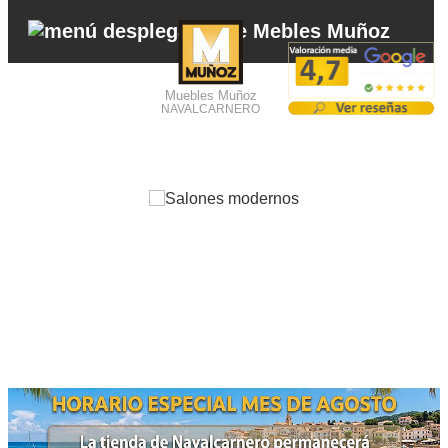
Muebles Muñoz
NAVALCARNERO
1
2
3
4
5
6
7
8