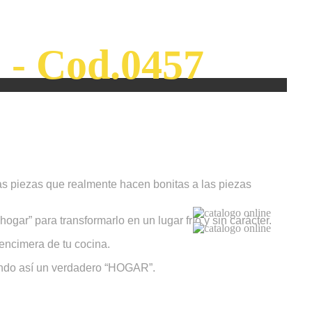
) - Cod.0457
as piezas que realmente hacen bonitas a las piezas
ar” para transformarlo en un lugar frío y sin carácter.
encimera de tu cocina.
eando así un verdadero “HOGAR”.