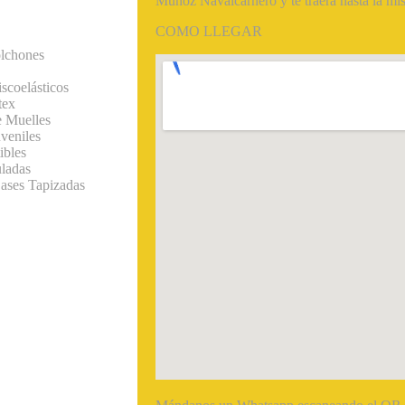
Muñoz Navalcarnero y te traerá hasta la mi
COMO LLEGAR
lchones
scoelásticos
tex
 Muelles
veniles
ibles
ladas
ases Tapizadas