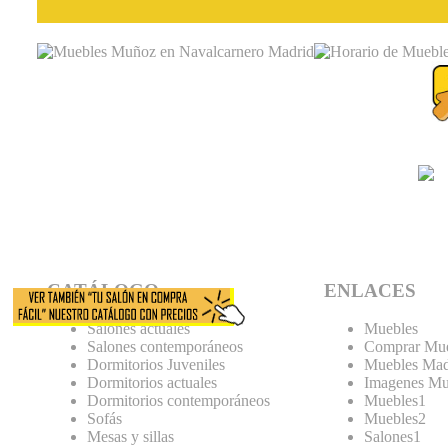
CATÁLOGO
ENLACES
Salones actuales
Muebles
Salones contemporáneos
Comprar Mue
Dormitorios Juveniles
Muebles Mad
Dormitorios actuales
Imagenes Mu
Dormitorios contemporáneos
Muebles1
Sofás
Muebles2
Mesas y sillas
Salones1