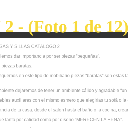
 2 - (Foto 1 de 12
AS Y SILLAS CATALOGO 2
olemos dar importancia por ser piezas “pequeñas”.
piezas baratas.
quemos en este tipo de mobiliario piezas “baratas” son estas l
iente dejaremos de tener un ambiente cálido y agradable “un hog
les auxiliares con el mismo esmero que elegirías tu sofá o la 
ancia de tu casa, desde el salón hasta el baño o la cocina, cr
 que tanto por calidad como por diseño “MERECEN LA PENA”.