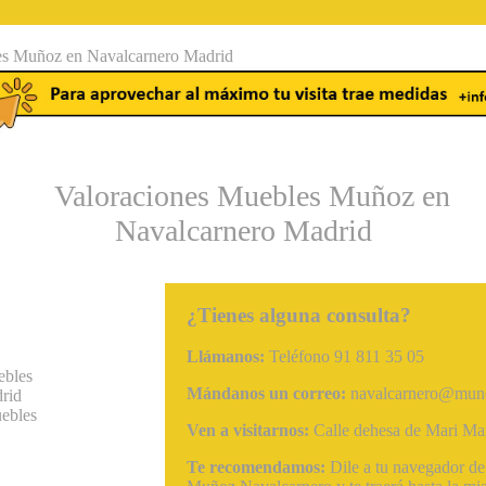
¿Tienes alguna consulta?
Llámanos:
Teléfono 91 811 35 05
bles
Mándanos un correo:
navalcarnero@muno
rid
ebles
Ven a visitarnos:
Calle dehesa de Mari Mar
Te recomendamos:
Dile a tu navegador d