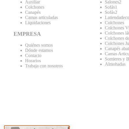
Auxiliar
Salones2
Colchones
Sofás1
Canapés
Sofás2
Camas articuladas
Latiendadeco
Liquidaciones
Colchones
Colchones Vi
Colchones lá
EMPRESA
Colchones de
Colchones Ju
Quiénes somos
Canapés abat
Dónde estamos
Camas Articu
Contacto
Somieres y B
Horarios
Almohadas
Trabaja con nosotros